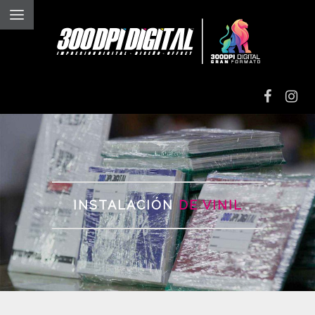
IMPRESIÓN
DIGITAL
IMPRESIÓN EN
ALTO VOLUMEN
INSTALACIÓN
DE VINIL
IMPRESIÓN EN
VINIL TEXTIL
GRAN
FORMATO
GRABADO Y
CORTE LÁSER
INSTALACIONES Y
ROTULACIONES