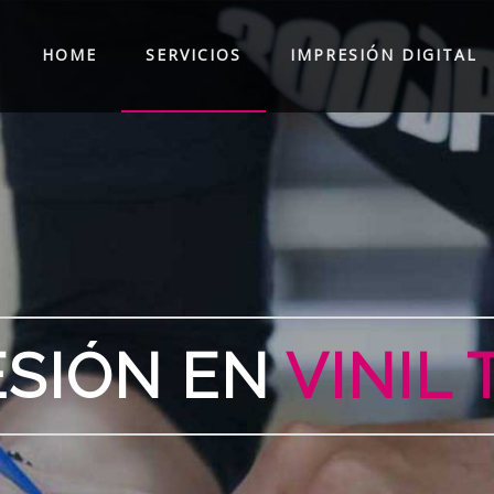
HOME
SERVICIOS
IMPRESIÓN DIGITAL
MPRESIÓN
DIGIT
IÓN EN
ALTO V
STALACIÓN
DE V
ESIÓN EN
VINIL 
GRAN
FORMAT
BADO Y
CORTE 