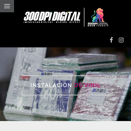
IMPRESIÓN
DIGITAL
IMPRESIÓN EN
ALTO VOLUMEN
INSTALACIÓN
DE VINIL
IMPRESIÓN EN
VINIL TEXTIL
GRAN
FORMATO
GRABADO Y
CORTE LÁSER
INSTALACIONES Y
ROTULACIONES