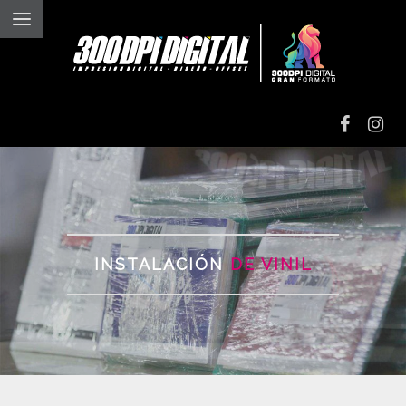
IMPRESIÓN
DIGITAL
IMPRESIÓN EN
ALTO VOLUMEN
INSTALACIÓN
DE VINIL
IMPRESIÓN EN
VINIL TEXTIL
GRAN
FORMATO
GRABADO Y
CORTE LÁSER
INSTALACIONES Y
ROTULACIONES